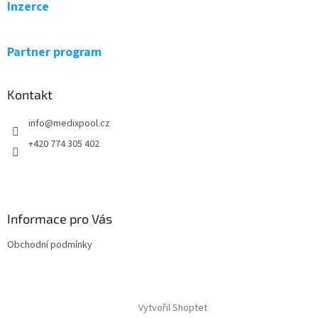
a
Inzerce
t
í
Partner program
Kontakt
info
@
medixpool.cz
+420 774 305 402
Informace pro Vás
Obchodní podmínky
Vytvořil Shoptet