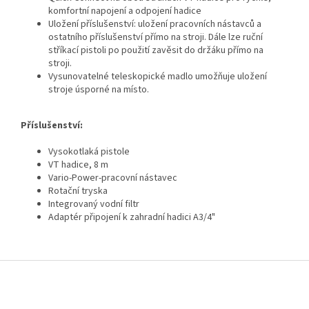
komfortní napojení a odpojení hadice
Uložení příslušenství: uložení pracovních nástavců a
ostatního příslušenství přímo na stroji. Dále lze ruční
stříkací pistoli po použití zavěsit do držáku přímo na
stroji.
Vysunovatelné teleskopické madlo umožňuje uložení
stroje úsporné na místo.
Příslušenství:
Vysokotlaká pistole
VT hadice, 8 m
Vario-Power-pracovní nástavec
Rotační tryska
Integrovaný vodní filtr
Adaptér připojení k zahradní hadici A3/4"
Z
á
p