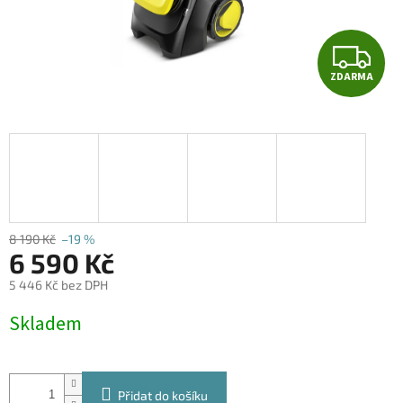
Z
ZDARMA
D
A
R
M
A
8 190 Kč
–19 %
6 590 Kč
5 446 Kč bez DPH
Měrná
Skladem
cena:
Přidat do košíku