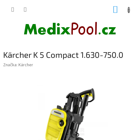
Přejít
NÁKUP
na
obsah
KOŠÍK
Kärcher K 5 Compact 1.630-750.0
Značka:
Kärcher