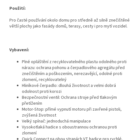
Použití:
Pro časté používání okolo domu pro středně až silně znečištěné
větší plochy jako fasády domů, terasy, cesty i pro mytí vozidel.
Vybavení:
Plné opláštění z recyklovatelného plastu odolného proti
nárazu: ochrana pohonu a čerpadlového agregátu před
znečištěním a poškozením, nerezavějící, odolné proti
zlomení, recyklovatelný
Hliníkové čerpadlo: dlouhá životnost a velmi dobrá
odolnost proti korozi
Bezpečnostní ventil: Ochrana stroje před tlakovým
přetížením
Motor-Stop: přímé vypnutí motoru při zavřené pistoli,
zvýšená životnost
Velký spínač: jednoduchá manipulace
Vysokotlaká hadice s oboustrannou ochranou proti
zlomení
Quick Connect na obou stranách VT hadice pro rychlé,