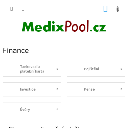
Přejít
NÁKUP
na
obsah
KOŠÍK
Finance
Tankovací a
Pojištění
platební karta
Investice
Penze
Úvěry