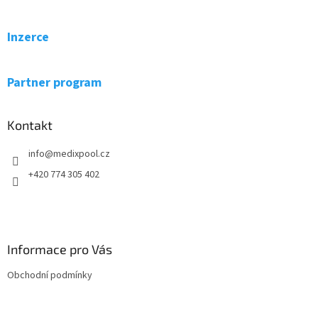
á
p
a
Inzerce
t
í
Partner program
Kontakt
info
@
medixpool.cz
+420 774 305 402
Informace pro Vás
Obchodní podmínky