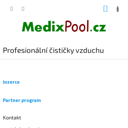
Přejít
NÁKUP
na
obsah
KOŠÍK
Profesionální čističky vzduchu
Z
á
p
a
Inzerce
t
í
Partner program
Kontakt