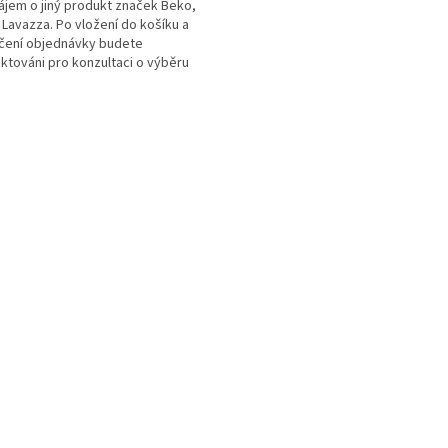
jem o jiný produkt značek Beko,
i Lavazza. Po vložení do košíku a
čení objednávky budete
ktováni pro konzultaci o výběru
 produktu...
O
v
l
á
d
a
c
í
p
r
v
k
y
v
ý
p
i
s