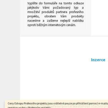
Vyplňte do formuláře na tomto odkaze
jakýkoliv Vámi požadovaný typ a
množství produktů partnera profesního
projektu, obratem Vám produkty
naceníme a zašleme nejlepší nabídku
oproti běžným internetovým cenám.
Z
á
p
a
t
Inzerce
í
Ceny Eshopu Profesního projektu jsou viditelné pouze po přihlášení pomocí e-mail
Copyright 2026
Profesní portál MedixPool
. Všechna pr
registrovaném v Profesním projektu.