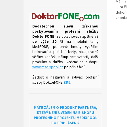
Mám zá
Jura č
dokon
zkonta
jiného
Dodatečnou slevu získanou
poskytováním profesní služby
DoktorFONE
lze uplatňovat i zpětně až
do výše 50 %
na mobilní tarify
MediFONE, pohonné hmoty využitím
tankovací a platební karty, nákup vozů
většiny značek, nákup nemovitosti, další
produkty a služby uvedené na
e-shopu
www.medixpool.cz
po přihlášení.
Žádost o nastavení a aktivaci profesní
služby DoktorFONE
ZDE
.
MÁTE ZÁJEM O PRODUKT PARTNERA,
KTERÝ NENÍ UVEDEN NA E-SHOPU
PROFESNÍHO PROJEKTU MEDIXPOOL
PO PŘIHLÁŠENÍ?