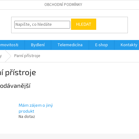
OBCHODNÍ PODMÍNKY
HLEDAT
movitosti
Bydlení
Telemedicína
E-shop
Kontakty
y
Parní přístroje
í přístroje
odávanější
Mám zájem o jiný
produkt
Na dotaz