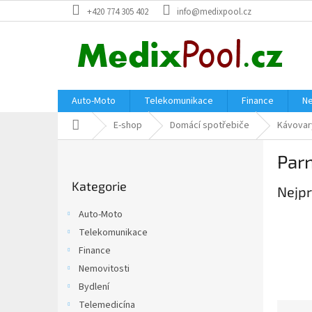
Přejít
+420 774 305 402
info@medixpool.cz
na
obsah
Auto-Moto
Telekomunikace
Finance
Ne
Domů
E-shop
Domácí spotřebiče
Kávovar
P
Parn
o
Přeskočit
s
Kategorie
kategorie
Nejpr
t
r
Auto-Moto
a
Telekomunikace
n
Finance
n
í
Nemovitosti
p
Bydlení
a
Telemedicína
Ř