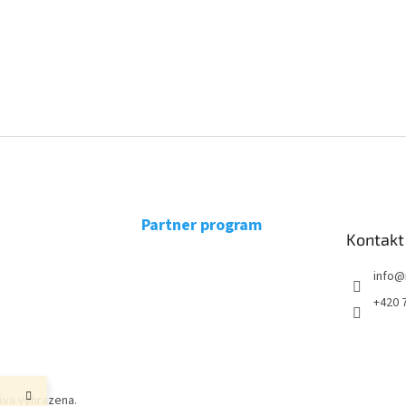
u
Partner program
Kontakt
info
@
+420 
u
áva vyhrazena.