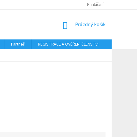
Přihlášení
NÁKUPNÍ
Prázdný košík
KOŠÍK
Partneři
REGISTRACE A OVĚŘENÍ ČLENSTVÍ