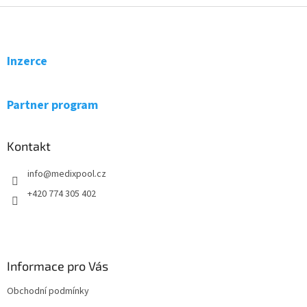
Z
á
p
a
Inzerce
t
í
Partner program
Kontakt
info
@
medixpool.cz
+420 774 305 402
Informace pro Vás
Obchodní podmínky