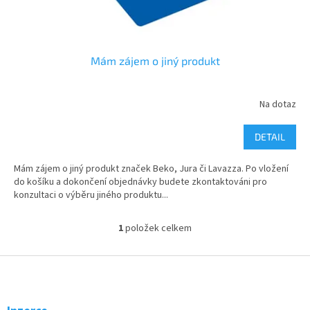
t
ů
Mám zájem o jiný produkt
Na dotaz
DETAIL
Mám zájem o jiný produkt značek Beko, Jura či Lavazza. Po vložení
do košíku a dokončení objednávky budete zkontaktováni pro
konzultaci o výběru jiného produktu...
1
položek celkem
O
v
l
Z
á
á
d
p
a
a