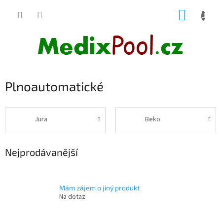
Přejít
NÁKUP
na
obsah
KOŠÍK
Plnoautomatické
Jura
Beko
Nejprodávanější
Mám zájem o jiný produkt
Na dotaz