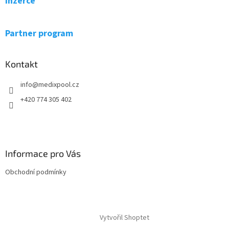
Inzerce
c
t
í
í
p
r
Partner program
v
k
y
Kontakt
v
ý
info
@
medixpool.cz
p
i
+420 774 305 402
s
u
Informace pro Vás
Obchodní podmínky
Vytvořil Shoptet