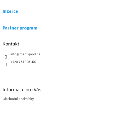
p
a
Inzerce
t
í
Partner program
Kontakt
info
@
medixpool.cz
+420 774 305 402
Informace pro Vás
Obchodní podmínky