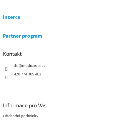
á
p
a
Inzerce
t
í
Partner program
Kontakt
info
@
medixpool.cz
+420 774 305 402
Informace pro Vás
Obchodní podmínky