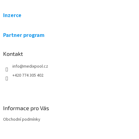
á
d
p
a
a
Inzerce
c
t
í
í
p
r
Partner program
v
k
y
Kontakt
v
ý
info
@
medixpool.cz
p
i
+420 774 305 402
s
u
Informace pro Vás
Obchodní podmínky