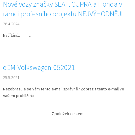
Nové vozy značky SEAT, CUPRA a Honda v
rámci profesního projektu NEJVÝHODNĚJI
26.4.2024
Načítání... ...
eDM-Volkswagen-052021
25.5.2021
Nezobrazuje se Vám tento e-mail správně? Zobrazit tento e-mail ve
vašem prohlížeči ...
7
položek celkem
O
v
l
Z
á