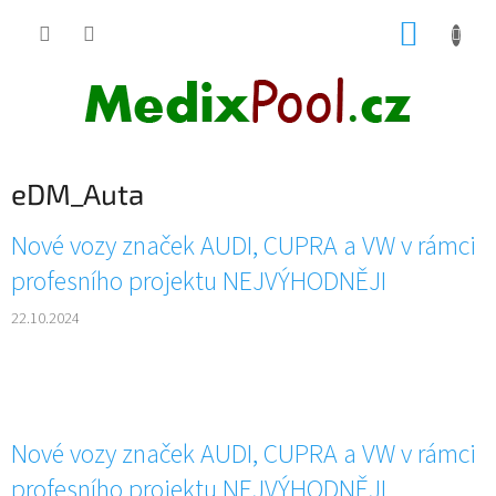
Přejít
NÁKUP
na
obsah
KOŠÍK
eDM_Auta
V
Nové vozy značek AUDI, CUPRA a VW v rámci
ý
profesního projektu NEJVÝHODNĚJI
p
i
22.10.2024
s
č
l
á
n
Nové vozy značek AUDI, CUPRA a VW v rámci
k
ů
profesního projektu NEJVÝHODNĚJI